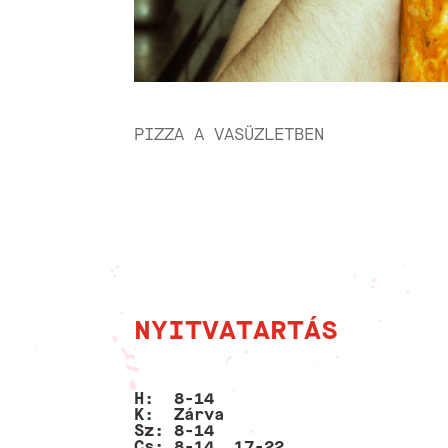
PIZZA A VASÜZLETBEN
NYITVATARTÁS
H: 8-14
K: Zárva
Sz: 8-14
Cs: 8-14, 17-22